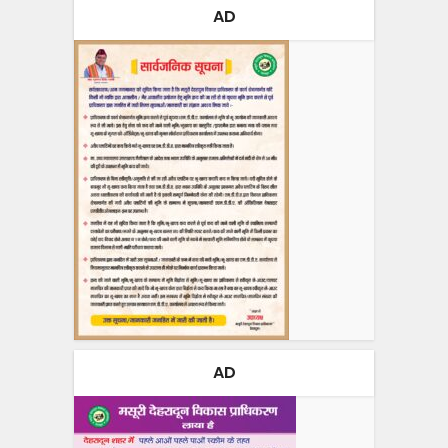
AD
AD