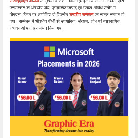
सीआईएमएस कॉलेज
के सूक्ष्मजीव विज्ञान विभाग (माइक्रोबॉयोलाजी विभाग) द्वारा
उत्तराखण्ड के औषधीय पौधे, प्राकृतिक उत्पाद एवं उनका औषधि उद्योग में
योगदान” विषय पर आयोजित दो दिवसीय
राष्ट्रीय सम्मेलन
का सफल समापन हो
गया। सम्मेलन में औषधीय पौधों की उपयोगिता, संरक्षण, शोध एवं व्यावसायिक
संभावनाओं पर गहन मंथन किया गया।