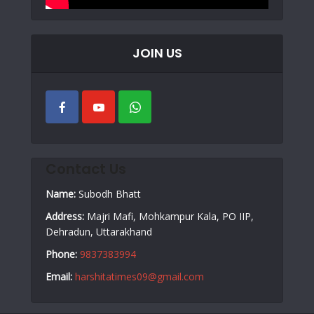
JOIN US
Contact Us
Name:
Subodh Bhatt
Address:
Majri Mafi, Mohkampur Kala, PO IIP,
Dehradun, Uttarakhand
Phone:
9837383994
Email:
harshitatimes09@gmail.com