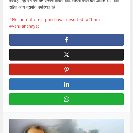
देवराड़ी, पूर्व वन पंचायत सरपंच विमला देवी, महिला मंगल दल अध्यक्ष दीपा देवी
सहित अन्य ग्रामीण उपस्थित रहे।
Election
forest panchayat deserted
Tharali
VanPanchayat