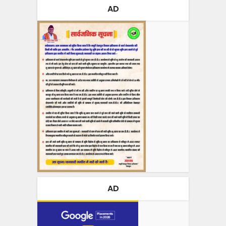
AD
AD