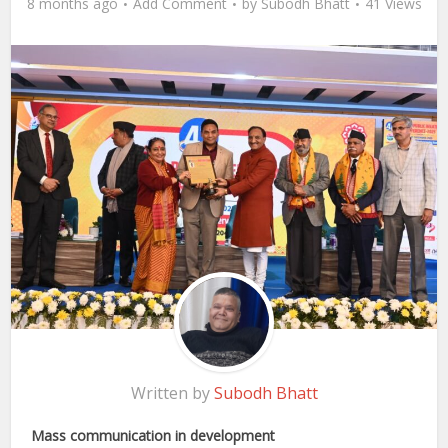
8 months ago
Add Comment
by
Subodh Bhatt
41 Views
Written by
Subodh Bhatt
Mass communication in development