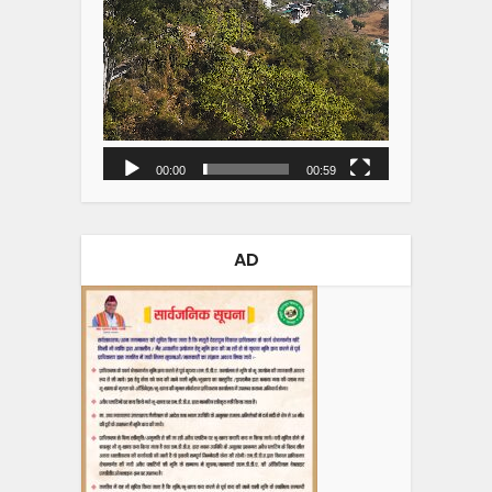
00:00
00:59
AD