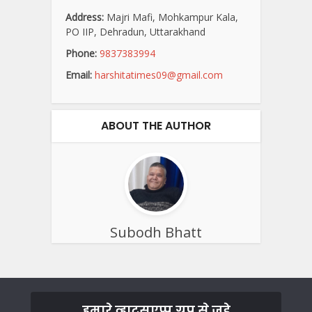
Address:
Majri Mafi, Mohkampur Kala,
PO IIP, Dehradun, Uttarakhand
Phone:
9837383994
Email:
harshitatimes09@gmail.com
ABOUT THE AUTHOR
Subodh Bhatt
हमारे व्हाट्सएप्प ग्रुप से जुड़े