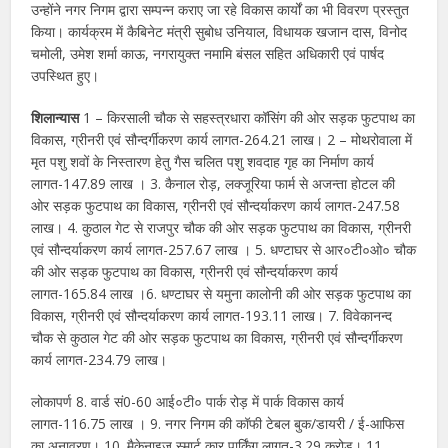
उन्होंने नगर निगम द्वारा सम्पन्न कराए जा रहे विकास कार्यों का भी विवरण प्रस्तुत
किया। कार्यक्रम में कैबिनेट मंत्री सुबोध उनियाल, विधायक खजान दास, विनोद
चमोली, उमेश शर्मा काऊ, नगरायुक्त नमामि बंसल सहित अधिकारी एवं पार्षद
उपस्थित हुए।
शिलान्यास
1 – किरसाली चौक से सहस्त्रधारा कॉसिंग की ओर सड़क फुटपाथ का
विकास, ग्रीनरी एवं सौन्दर्गीकरण कार्य लागत-264.21 लाख। 2 – मोथरोवाला में
मृत पशु शवों के निस्तारण हेतु गैस चलित पशु शवदाह गृह का निर्माण कार्य
लागत-147.89 लाख । 3. कैनाल रोड़, लक्जूरिया फार्म से अजन्ता होटल की
ओर सड़क फुटपाथ का विकास, ग्रीनरी एवं सौन्दर्याकरण कार्य लागत-247.58
लाख। 4. कुठाल गेट से राजपुर चौक की ओर सड़क फुटपाथ का विकास, ग्रीनरी
एवं सौन्दर्याकरण कार्य लागत-257.67 लाख । 5. धण्टाघर से आर०टी०ओ० चौक
की ओर सड़क फुटपाथ का विकास, ग्रीनरी एवं सौन्दर्याकरण कार्य
लागत-165.84 लाख ।6. धण्टाघर से यमुना कालोनी की ओर सड़क फुटपाथ का
विकास, ग्रीनरी एवं सौन्दर्याकरण कार्य लागत-193.11 लाख। 7. विवेकानन्द
चौक से कुठाल गेट की ओर सड़क फुटपाथ का विकास, ग्रीनरी एवं सौन्दर्गीकरण
कार्य लागत-234.79 लाख।
लोकापर्ण 8. वार्ड सं0-60 आई०टी० पार्क रोड़ में पार्क विकास कार्य
लागत-116.75 लाख । 9. नगर निगम की कॉफी टेबल बुक/डायरी / ई-आफिस
का अनावरण। 10. मैकेनाइज स्मार्ट कार पार्किंग लागत-3.29 करोड़। 11.