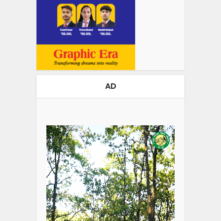
AD
Video
Player