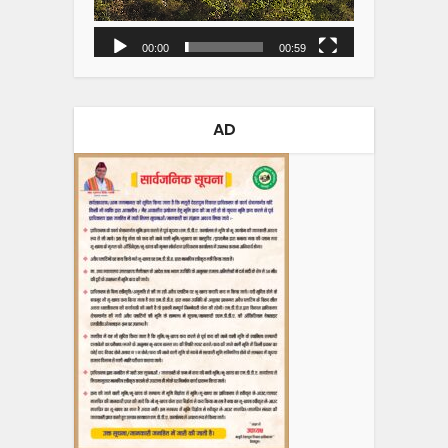
00:00
00:59
AD