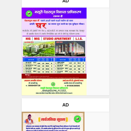
AD
AD