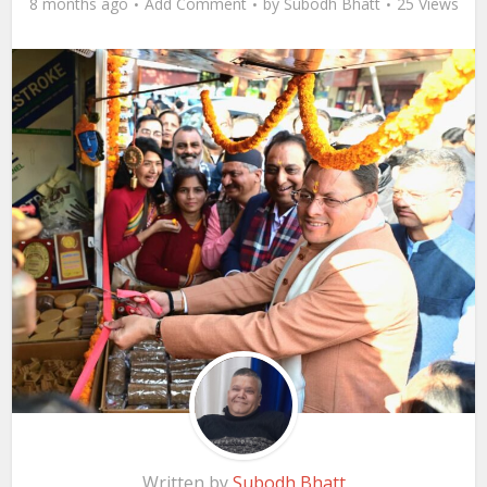
8 months ago
Add Comment
by
Subodh Bhatt
25 Views
Written by
Subodh Bhatt