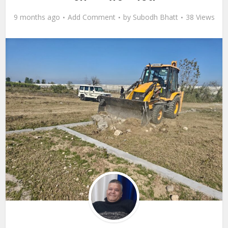
9 months ago
Add Comment
by
Subodh Bhatt
38 Views