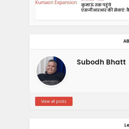
कुमाऊं तक पहुंचे
एसजीआरआर की सेवाएं: कै
AB
Subodh Bhatt
View all posts
L