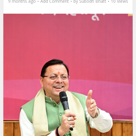
9 months ago
Add Comment
by
Subodh Bhatt
10 Views