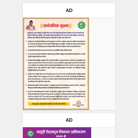
AD
AD