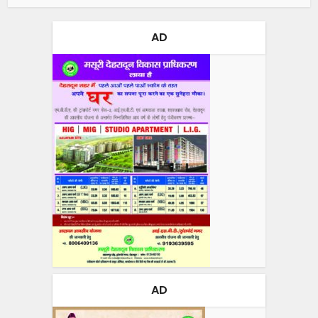
AD
AD