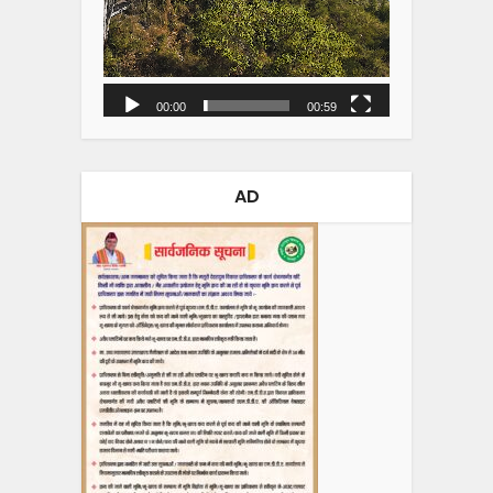
00:00
00:59
AD