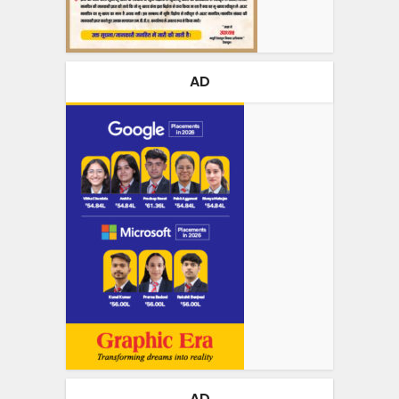
AD
AD