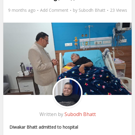
9 months ago
Add Comment
by
Subodh Bhatt
23 Views
Written by
Subodh Bhatt
Diwakar Bhatt admitted to hospital