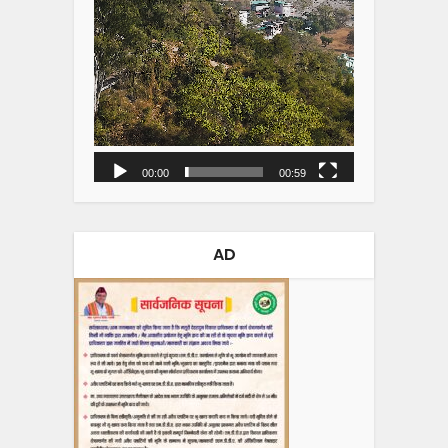
00:00
00:59
AD