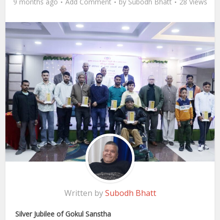
9 months ago
Add Comment
by
Subodh Bhatt
28 Views
Written by
Subodh Bhatt
Silver Jubilee of Gokul Sanstha