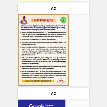
AD
AD