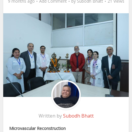
9 months ago
Add Comment
by
Subodh Bhatt
21 Views
Written by
Subodh Bhatt
Microvascular Reconstruction