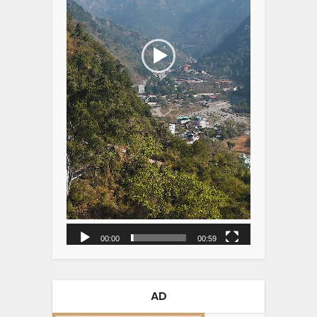
00:00
00:59
AD