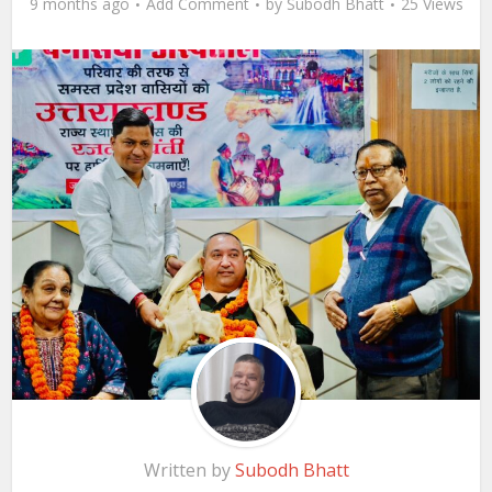
9 months ago
Add Comment
by
Subodh Bhatt
25 Views
Written by
Subodh Bhatt