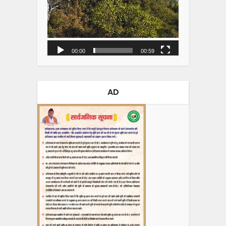
00:00
00:59
AD