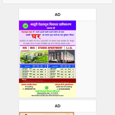
AD
AD