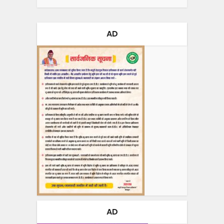
AD
AD