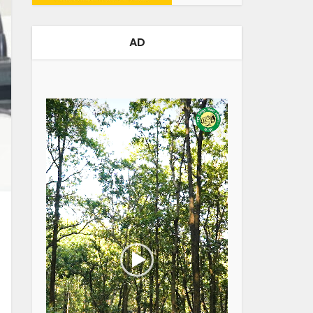
AD
Video
Player