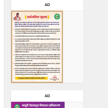
AD
AD