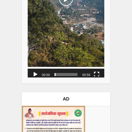
00:00
00:59
AD