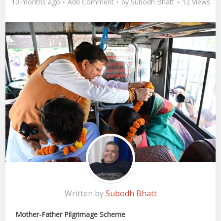
10 months ago
Add Comment
by
Subodh Bhatt
12 Views
Written by
Subodh Bhatt
Mother-Father Pilgrimage Scheme