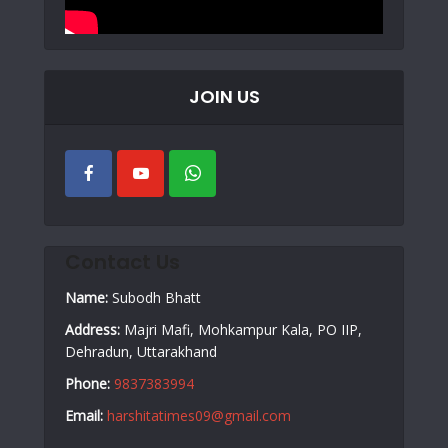
JOIN US
Contact Us
Name:
Subodh Bhatt
Address:
Majri Mafi, Mohkampur Kala, PO IIP,
Dehradun, Uttarakhand
Phone:
9837383994
Email:
harshitatimes09@gmail.com