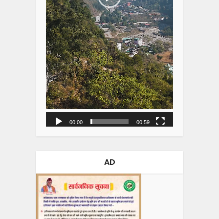
00:00
00:59
AD