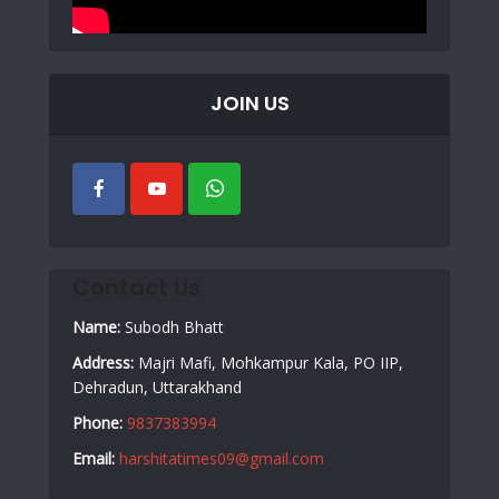
JOIN US
Contact Us
Name:
Subodh Bhatt
Address:
Majri Mafi, Mohkampur Kala, PO IIP,
Dehradun, Uttarakhand
Phone:
9837383994
Email:
harshitatimes09@gmail.com