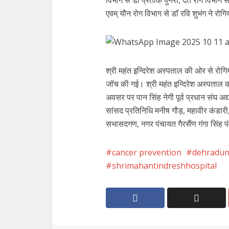
विभाग से डाॅ प्रतीक पुनैरा, दंत रोग विभाग
एवम् यौन रोग विभाग से डाॅ रवि शुभंग ने रो
श्री महंत इन्दिरेश अस्पताल की ओर से रोगिय
जॉच की गई। श्री महंत इन्दिरेश अस्पताल क
अवसर पर पान सिंह नेगी पूर्व प्रधान संघ अद्यक्
सांसद प्रतिनिधि मनीष गौड़, महावीर कंडारी,
सभासदगण, नगर पंचायत गैरसैंण गंगा सिंह पंव
cancer prevention
dehradu
shrimahantindreshhospital