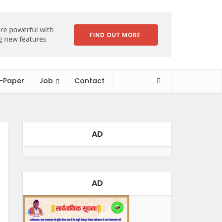
-Paper
Job
Contact
AD
AD