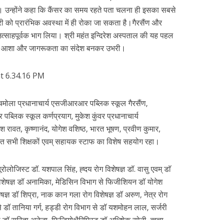
ी। उन्होंने कहा कि कैंसर का समय रहते पता चलना ही इसका सबसे
 को प्रारंभिक अवस्था में ही रोका जा सकता है।गैरसैंण और
ें उत्साहपूर्वक भाग लिया। श्री महंत इन्दिरेश अस्पताल की यह पहल
 प्रति नई आशा और जागरूकता का संदेश बनकर उभरी।
द चमोला प्रधानाचार्य एसजीआरआर पब्लिक स्कूल गैरसैंण,
ब्लिक स्कूल कर्णप्रयाग, मुकेश कुंवर प्रधानाचार्य
ावत, कृष्णानंद, योगेश वशिष्ठ, भारत भूषण, प्रवीण कुमार,
ित सभी शिक्षकों एवम् सहायक स्टाफ का विशेष सहयोग रहा।
यूरोलोजिस्ट डॉ. यशपाल सिंह, ह्दय रोग विशेषज्ञ डॉ. वासु एवम् डाॅ
विशेषज्ञ डॉ अनामिका, मेडिसिन विभाग से फिजीशियन डॉ योगेश
शेषज्ञ डॉ शिप्रा, नाक कान गला रोग विशेषज्ञ डॉ अरुण, नेत्र रोग
 डॉ तानिया गर्ग, हड्डी रोग विभाग से डॉ यशमोहन लाल, सर्जरी