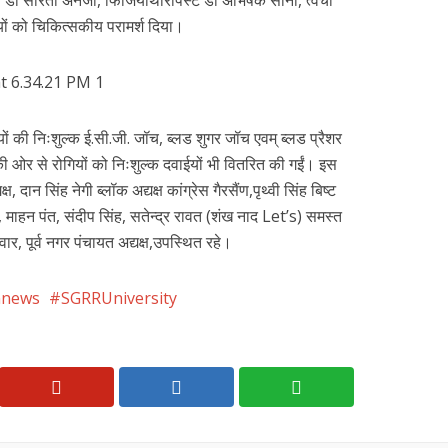
 से डॉ सरिता अनेजा, फिजियोथैरिपिस्ट डॉ अभिषेक सोनी, त्वचा
गियों को चिकित्सकीय परामर्श दिया।
ों की निःशुल्क ई.सी.जी. जॉच, ब्लड शुगर जॉच एवम् ब्लड प्रैशर
ी ओर से रोगियों को निःशुल्क दवाईयों भी वितरित की गईं। इस
ष, दान सिंह नेगी ब्लॉक अद्यक्ष कांग्रेस गैरसैंण,पृथ्वी सिंह बिष्ट
 माहन पंत, संदीप सिंह, सतेन्द्र रावत (शंख नाद Let’s) समस्त
ार, पूर्व नगर पंचायत अद्यक्ष,उपस्थित रहे।
nnews
SGRRUniversity