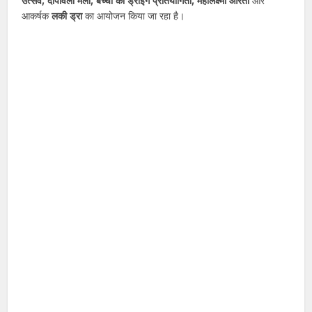
उत्सव, दीपावली मेला, बच्चों की ड्राइंग प्रतियोगिता, महालक्ष्मी आरती
और
आकर्षक
लकी ड्रा
का आयोजन किया जा रहा है।