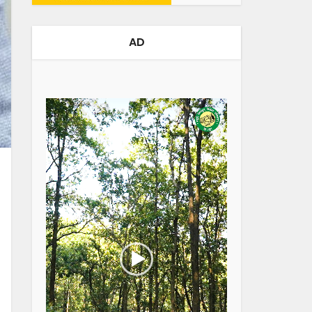
AD
Video
Player