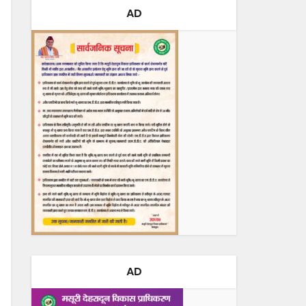
AD
AD