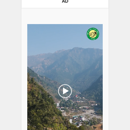
AD
Video
Player