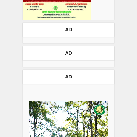
AD
AD
AD
Video
Player