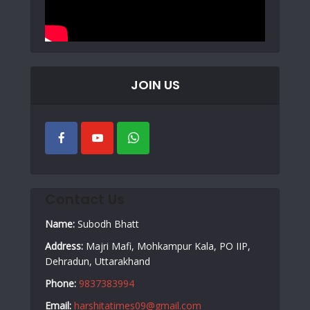
JOIN US
Contact Us
Name:
Subodh Bhatt
Address:
Majri Mafi, Mohkampur Kala, PO IIP,
Dehradun, Uttarakhand
Phone:
9837383994
Email:
harshitatimes09@gmail.com