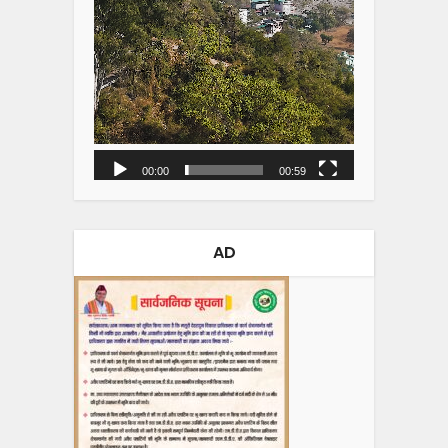
00:00
00:59
AD