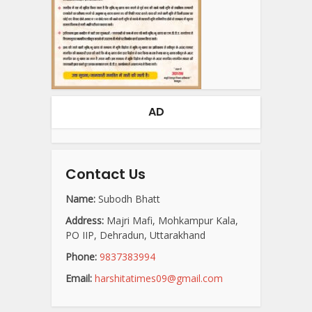
AD
Contact Us
Name:
Subodh Bhatt
Address:
Majri Mafi, Mohkampur Kala,
PO IIP, Dehradun, Uttarakhand
Phone:
9837383994
Email:
harshitatimes09@gmail.com