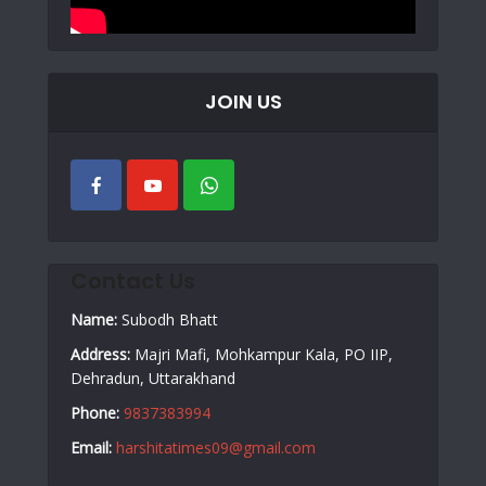
JOIN US
Contact Us
Name:
Subodh Bhatt
Address:
Majri Mafi, Mohkampur Kala, PO IIP,
Dehradun, Uttarakhand
Phone:
9837383994
Email:
harshitatimes09@gmail.com