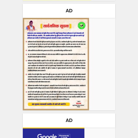
AD
AD