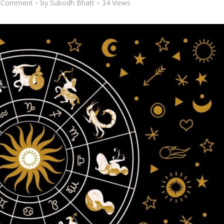
 Comment
by
Subodh Bhatt
34 Views