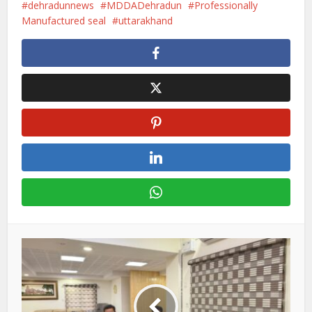
dehradunnews
MDDADehradun
Professionally
Manufactured seal
uttarakhand