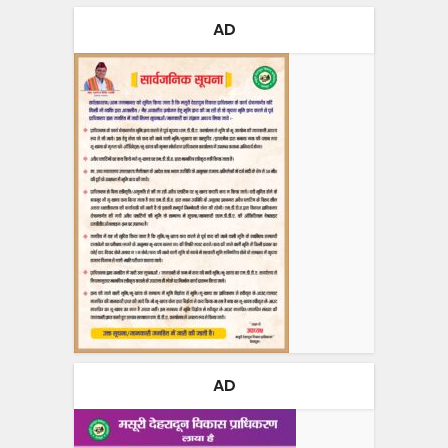
AD
AD