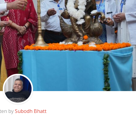
ten by
Subodh Bhatt