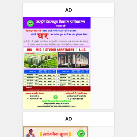
AD
AD