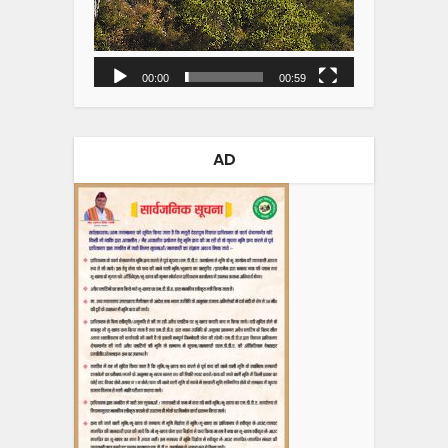
00:00
00:59
AD