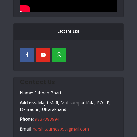
JOIN US
Contact Us
Name:
Subodh Bhatt
Address:
Majri Mafi, Mohkampur Kala, PO IIP,
Dehradun, Uttarakhand
Phone:
9837383994
Email:
harshitatimes09@gmail.com