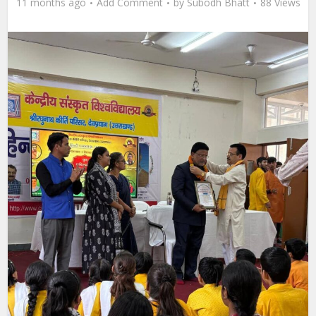
11 months ago
Add Comment
by
Subodh Bhatt
88 Views