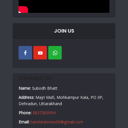
JOIN US
Contact Us
Name:
Subodh Bhatt
Address:
Majri Mafi, Mohkampur Kala, PO IIP,
Dehradun, Uttarakhand
Phone:
9837383994
Email:
harshitatimes09@gmail.com