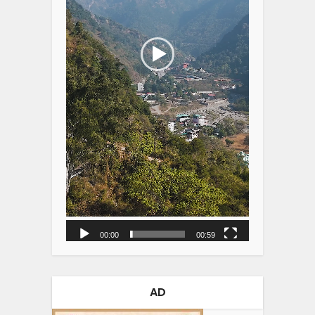
00:00
00:59
AD