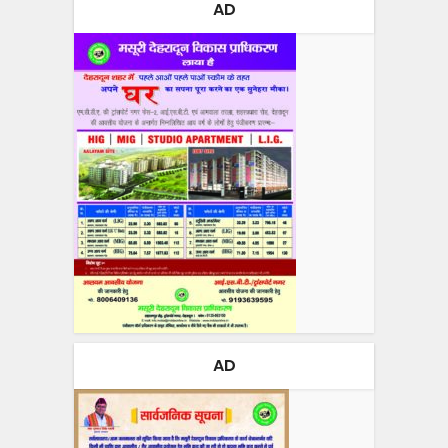
AD
AD