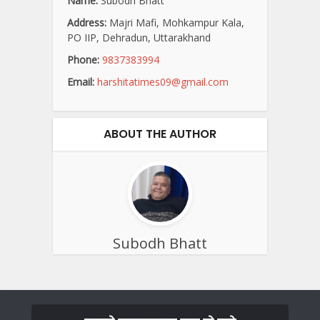
Name:
Subodh Bhatt
Address:
Majri Mafi, Mohkampur Kala,
PO IIP, Dehradun, Uttarakhand
Phone:
9837383994
Email:
harshitatimes09@gmail.com
ABOUT THE AUTHOR
Subodh Bhatt