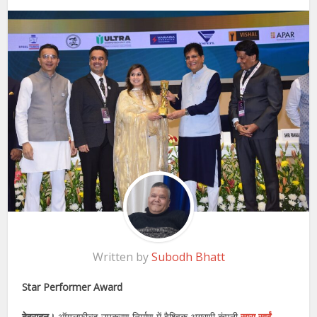
Written by
Subodh Bhatt
Star Performer Award
देहरादून।
ऑयलफील्ड उपकरण निर्माण में वैश्विक अग्रणी कंपनी
सारा साईं