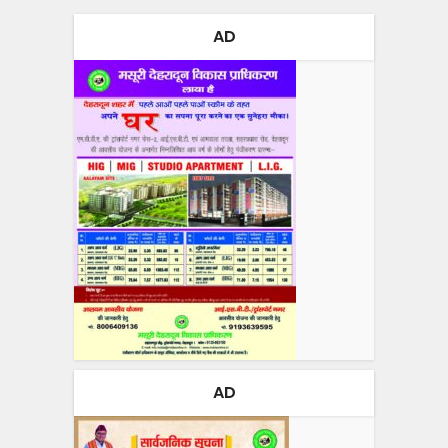
AD
AD