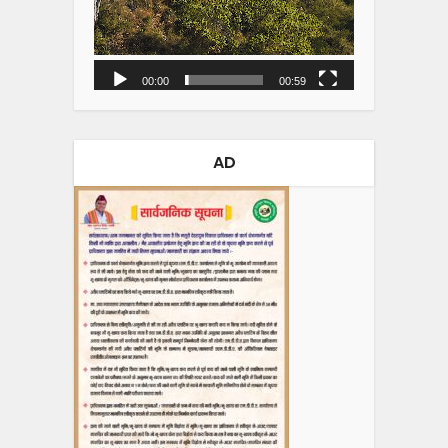
00:00
00:59
AD