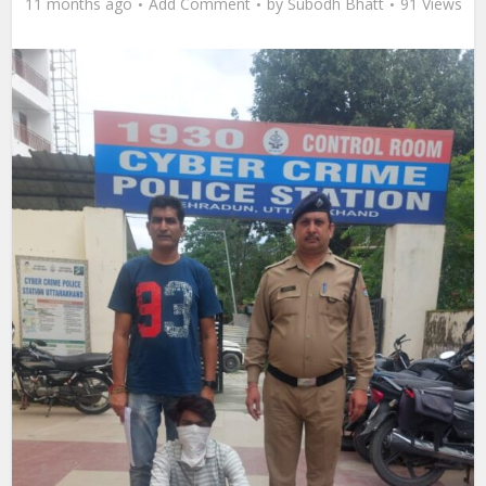
11 months ago
Add Comment
by
Subodh Bhatt
91 Views