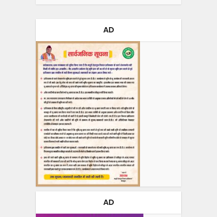
AD
AD