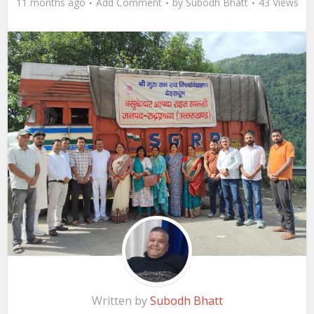
11 months ago
Add Comment
by
Subodh Bhatt
43 Views
Written by
Subodh Bhatt