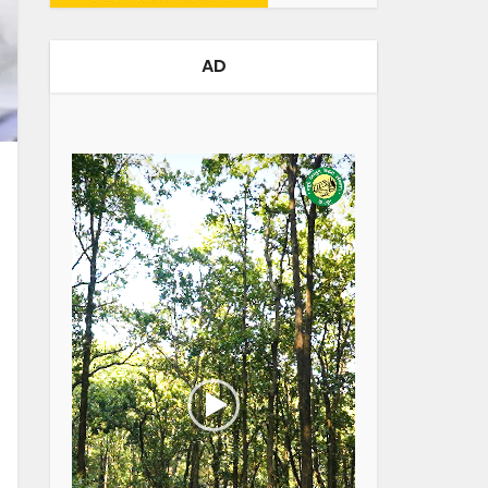
AD
Video
Player