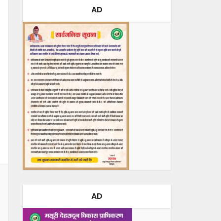
AD
AD