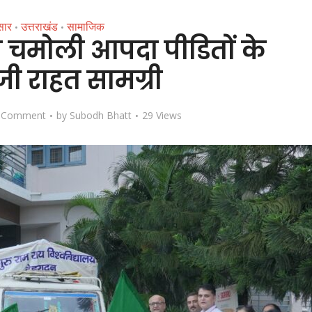
सार
उत्तराखंड
सामाजिक
•
•
 चमोली आपदा पीडितों के
जी राहत सामग्री
 Comment
by
Subodh Bhatt
29 Views