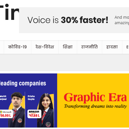
कोविड-19
देश-विदेश
शिक्षा
राजनीति
हादसा
E