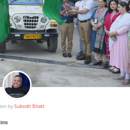
ten by
Subodh Bhatt
tims