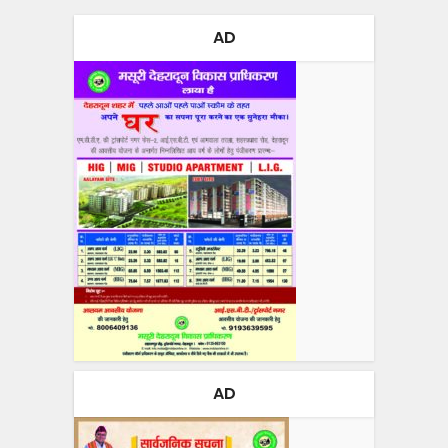
AD
AD