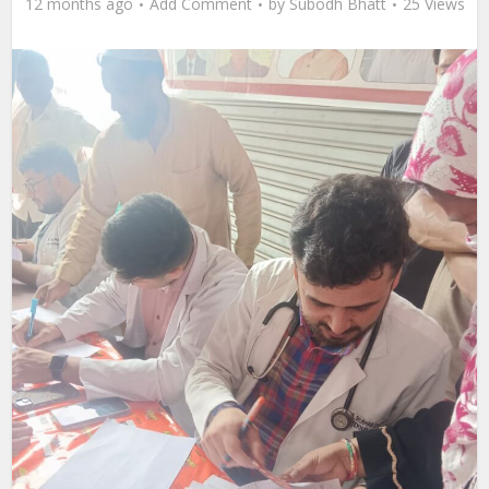
12 months ago
Add Comment
by
Subodh Bhatt
25 Views