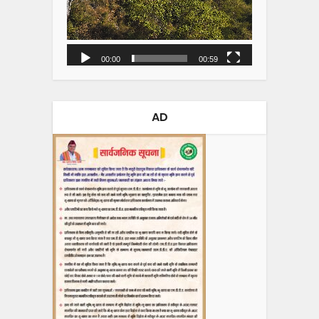
00:00
00:59
AD