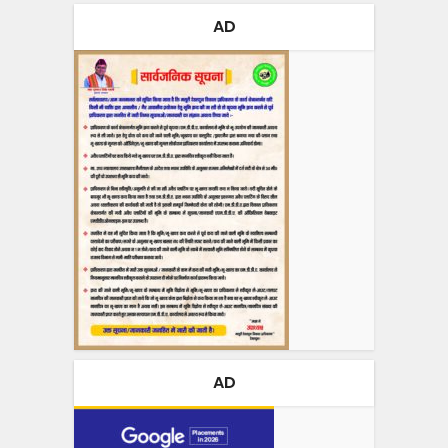
AD
AD