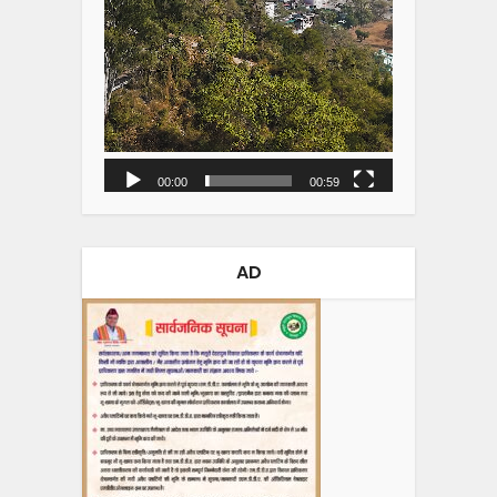
00:00
00:59
AD