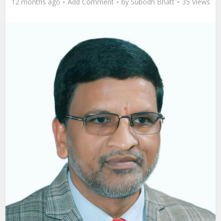
12 months ago
Add Comment
by
Subodh Bhatt
35 Views