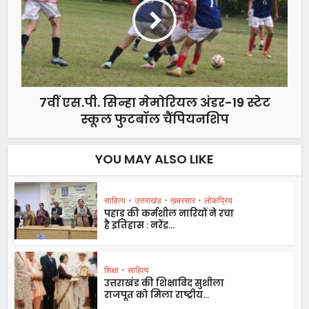
7वीं एस.पी. सिन्हा मेमोरियल अंडर-19 स्टेट
स्कूल फुटबॉल चैंपियनशिप
YOU MAY ALSO LIKE
साहित्य
•
उत्तराखंड
•
ख़बरसार
•
लोकप्रिय
पहाड़ की कर्मशील नारियों ने रचा
है इतिहास : नरेंद्र...
शिक्षा
•
साहित्य
उत्तराखंड की शिक्षाविद सुशीला
राजपूत को मिला राष्ट्रीय...