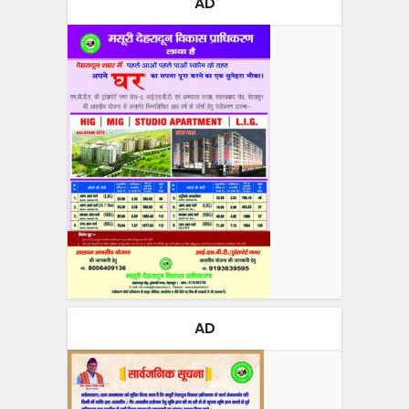
AD
AD