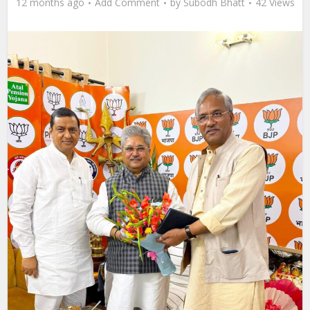
12 months ago
Add Comment
by
Subodh Bhatt
42 Views