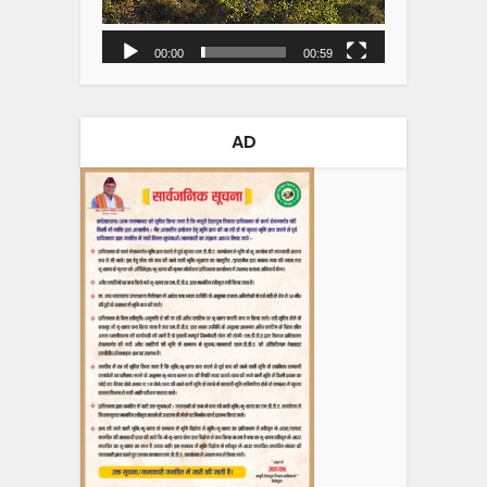
00:00
00:59
AD