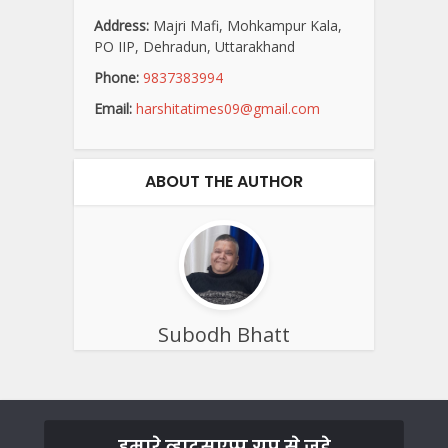
Address:
Majri Mafi, Mohkampur Kala,
PO IIP, Dehradun, Uttarakhand
Phone:
9837383994
Email:
harshitatimes09@gmail.com
ABOUT THE AUTHOR
Subodh Bhatt
हमारे व्हाट्सएप्प ग्रुप से जुड़े