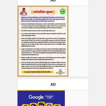
AD
AD