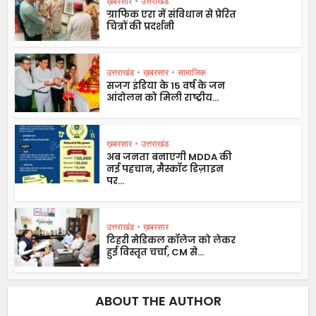
ख़बरसार
•
उत्तराखंड
ग्राफिक एरा में संविधान से प्रेरित
चित्रों की प्रदर्शनी
उत्तराखंड
•
ख़बरसार
•
सामाजिक
सजग इंडिया के 15 वर्ष के जन
आंदोलन को मिली राष्ट्रीय...
ख़बरसार
•
उत्तराखंड
अब जनता बनाएगी MDDA की
नई पहचान, मैस्कॉट डिज़ाइन
पर...
उत्तराखंड
•
ख़बरसार
टिहरी मेडिकल कॉलेज को लेकर
हुई विस्तृत चर्चा, CM से...
ABOUT THE AUTHOR