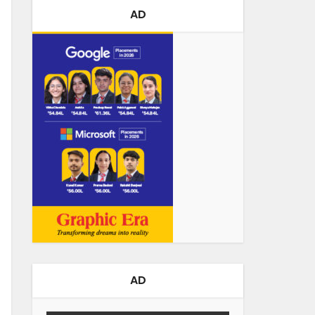
AD
AD