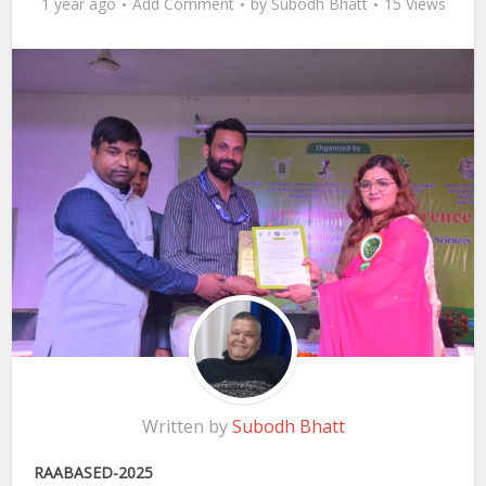
1 year ago
Add Comment
by
Subodh Bhatt
15 Views
Written by
Subodh Bhatt
RAABASED-2025