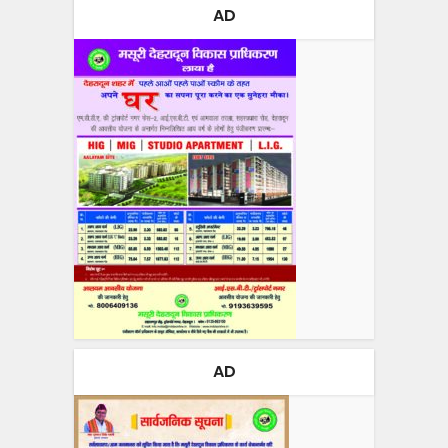
AD
AD