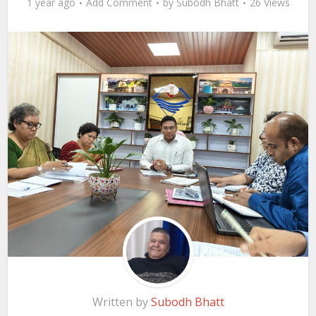
1 year ago
Add Comment
by
Subodh Bhatt
26 Views
Written by
Subodh Bhatt