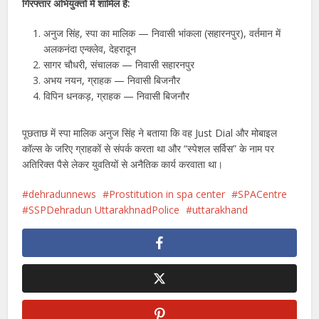
गिरफ्तार अभियुक्तों में शामिल हैं:
अनुज सिंह, स्पा का मालिक — निवासी भांकला (सहारनपुर), वर्तमान में
अलकनंदा एन्क्लेव, देहरादून
सागर चौधरी, संचालक — निवासी सहारनपुर
अभय नयन, ग्राहक — निवासी बिजनौर
विपिन धनकड़, ग्राहक — निवासी बिजनौर
पूछताछ में स्पा मालिक अनुज सिंह ने बताया कि वह Just Dial और मोबाइल
कॉल्स के जरिए ग्राहकों से संपर्क करता था और “स्पेशल सर्विस” के नाम पर
अतिरिक्त पैसे लेकर युवतियों से अनैतिक कार्य करवाता था।
dehradunnews
Prostitution in spa center
SPACentre
SSPDehradun UttarakhnadPolice
uttarakhand