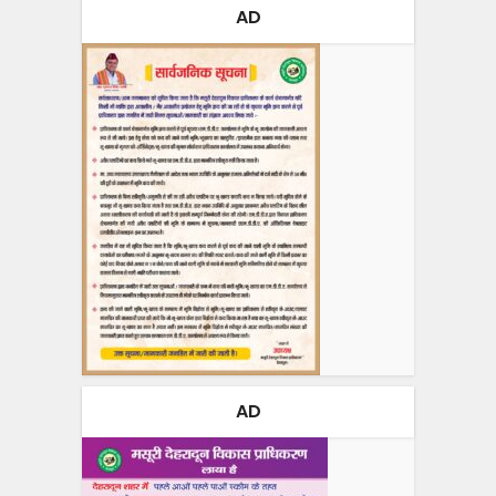
AD
AD