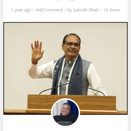
1 year ago
Add Comment
by
Subodh Bhatt
16 Views