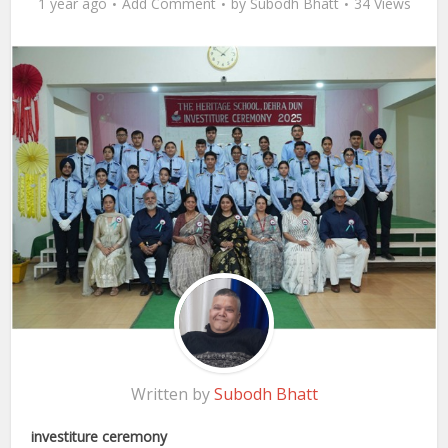
1 year ago
Add Comment
by
Subodh Bhatt
34 Views
Written by
Subodh Bhatt
investiture ceremony