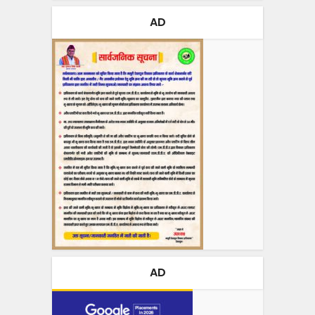
AD
AD