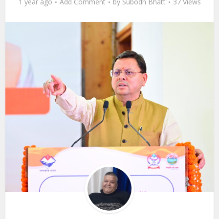
1 year ago
Add Comment
by
Subodh Bhatt
37 Views