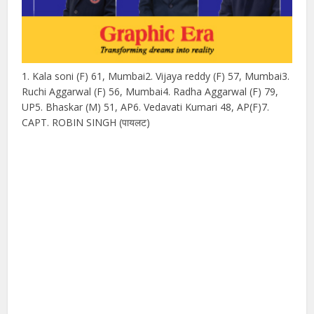
1. Kala soni (F) 61, Mumbai2. Vijaya reddy (F) 57, Mumbai3.
Ruchi Aggarwal (F) 56, Mumbai4. Radha Aggarwal (F) 79,
UP5. Bhaskar (M) 51, AP6. Vedavati Kumari 48, AP(F)7.
CAPT. ROBIN SINGH (पायलट)