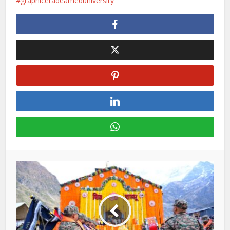
graphiceradeameduniversity