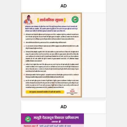
AD
AD