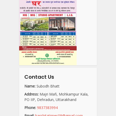
Contact Us
Name:
Subodh Bhatt
Address:
Majri Mafi, Mohkampur Kala,
PO IIP, Dehradun, Uttarakhand
Phone:
9837383994
Email:
harshitatimes09@gmail.com