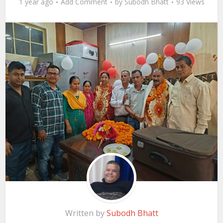
1 year ago
Add Comment
by
Subodh Bhatt
93 Views
Written by
Subodh Bhatt