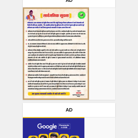
AD
AD