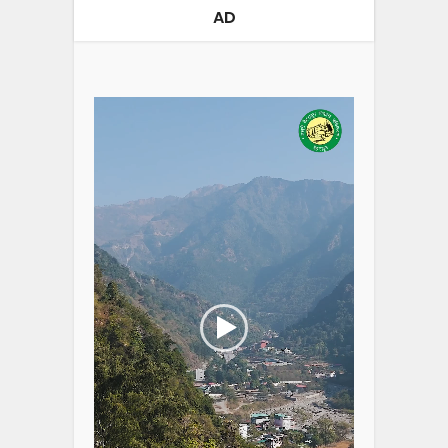
AD
Video
Player