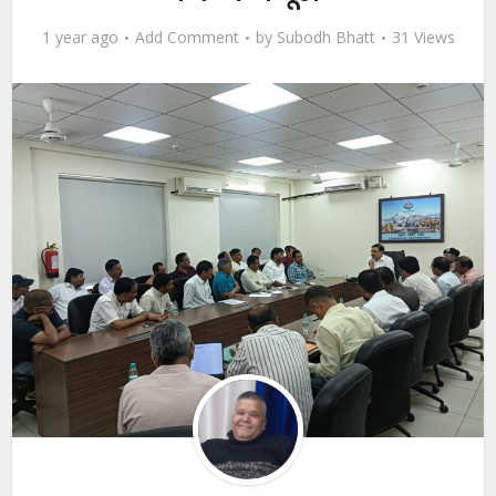
1 year ago
Add Comment
by
Subodh Bhatt
31 Views