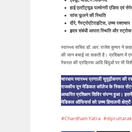
एक्यूट माउंटेन सिकनेस
हाई एल्टीट्यूड पल्मोनरी एडिमा एवं सेर
सांस फूलने की स्थिति
दौरे, गैस्ट्रोएंटेराइटिस, उच्च रक्तचाप
हृदय संबंधी आपात स्थिति और स्ट्रोक
स्वास्थ्य सचिव डॉ. आर. राजेश कुमार ने क
की जान बचाई जा सकती है। प्रशिक्षण में एय
रेफरल की प्रक्रिया आदि बिंदुओं पर भी विश
चारधाम स्वास्थ्य प्रणाली सुदृढ़ीकरण की रफ
राजकीय दून मेडिकल कॉलेज के स्किल सेंटर
आधारित प्रशिक्षण शिविर संपन्न हुआ। इसमें
मेडिकल ऑफिसर्स को उच्च हिमालयी क्षेत्रों 
Chardham Yatra
dipruttara