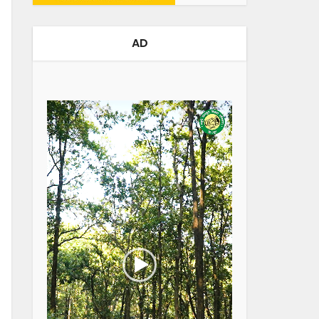
AD
Video
Player