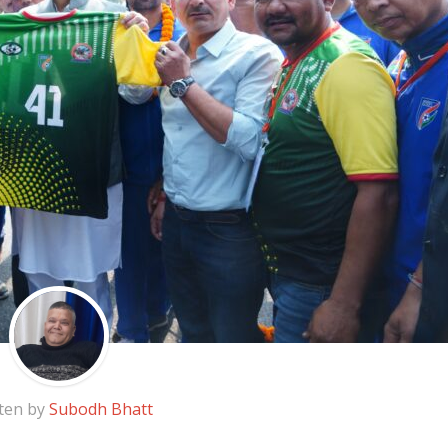
ten by
Subodh Bhatt