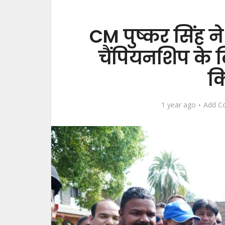
CM पुष्कर सिंह ने 
चैंपियनशिप के 
क
1 year ago
Add C