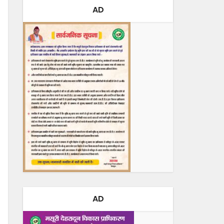
AD
AD